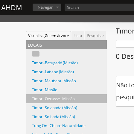
AHDM
Navegar
Timor
Visualização em árvore
Lista
Pesquisar
locais
...
0 Des
Timor--Batugadé (Missão)
Timor--Lahane (Missão)
Timor--Maubara--Missão
Não fo
Timor--Missão
pesqui
Timor--Oecusse--Missão
Timor--Soiabada (Missão)
Timor--Soibada (Missão)
Tung On--China--Naturalidade