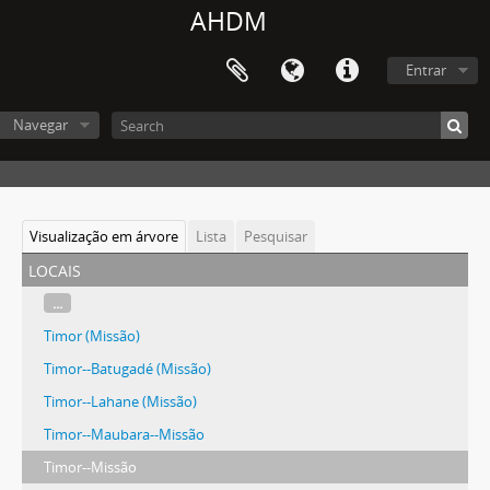
AHDM
Entrar
Navegar
Visualização em árvore
Lista
Pesquisar
locais
...
Timor (Missão)
Timor--Batugadé (Missão)
Timor--Lahane (Missão)
Timor--Maubara--Missão
Timor--Missão