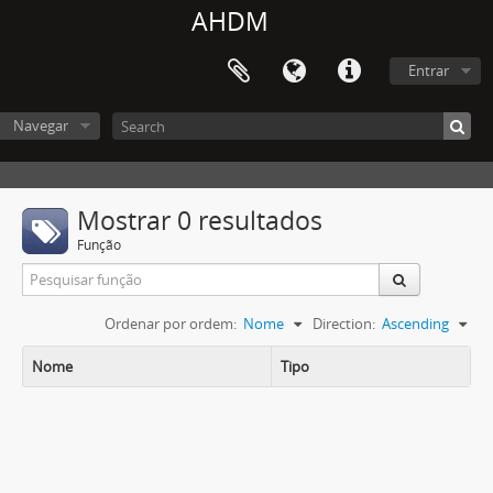
AHDM
Entrar
Navegar
Mostrar 0 resultados
Função
Ordenar por ordem:
Nome
Direction:
Ascending
Nome
Tipo