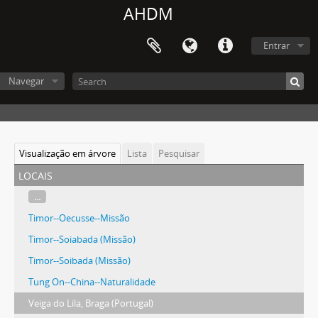
AHDM
Entrar
Navegar
Visualização em árvore
Lista
Pesquisar
locais
...
Timor--Oecusse--Missão
Timor--Soiabada (Missão)
Timor--Soibada (Missão)
Tung On--China--Naturalidade
Veiga do Lila, Braga (Portugal)