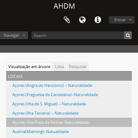
AHDM
Entrar
Navegar
Visualização em árvore
Lista
Pesquisar
locais
Açores (Angra do Heroísmo) -- Naturalidade
Açores (Freguesia da Candelária)--Naturalidade
Açores (Ilha de S. Miguel) -- Naturalidade
Açores (Ilha Terceira) -- Naturalidade
Açores--Vila Praia da Vitória--Naturalidade
Austria(Mieming)--Natualidade