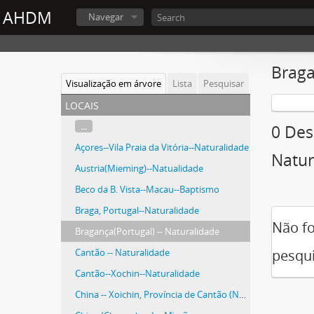
AHDM
Navegar
Braga
Visualização em árvore
Lista
Pesquisar
locais
...
0 Des
Açores--Vila Praia da Vitória--Naturalidade
Natur
Austria(Mieming)--Natualidade
Beco da B. Vista--Macau--Baptismo
Braga, Portugal--Naturalidade
Não fo
Bragança(Portugal) -- Naturalidade
Cantão -- Naturalidade
pesqui
Cantão--Xochin--Naturalidade
China -- Xoichin, Província de Cantão (Naturalidade)