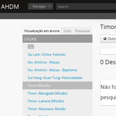
AHDM
Navegar
Timor
Visualização em árvore
Lista
Pesquisar
locais
Outr
...
Siu Lam--China--Falecido
0 Des
Sto. António - Macau
Sto. António - Macau - Baptismo
Sui Hang--Kuan Tung--Naturalidade
Timor (Missão)
Não fo
Timor--Batugadé (Missão)
pesqui
Timor--Lahane (Missão)
Timor--Maubara--Missão