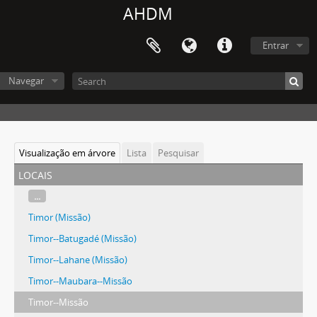
AHDM
Entrar
Navegar
Visualização em árvore
Lista
Pesquisar
locais
...
Timor (Missão)
Timor--Batugadé (Missão)
Timor--Lahane (Missão)
Timor--Maubara--Missão
Timor--Missão