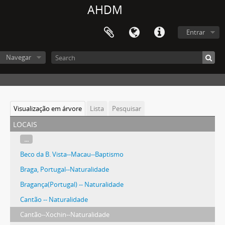
AHDM
Entrar
Navegar
Visualização em árvore
Lista
Pesquisar
locais
...
Beco da B. Vista--Macau--Baptismo
Braga, Portugal--Naturalidade
Bragança(Portugal) -- Naturalidade
Cantão -- Naturalidade
Cantão--Xochin--Naturalidade