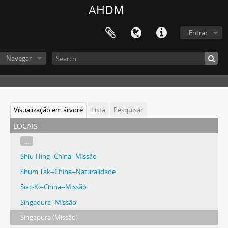
AHDM
Entrar
Navegar
Visualização em árvore
Lista
Pesquisar
locais
...
Shiu-Hing--China--Missão
Shum Tak--China--Naturalidade
Siac-Ki--China--Missão
Singaoura--Missão
Singapura (Missão)