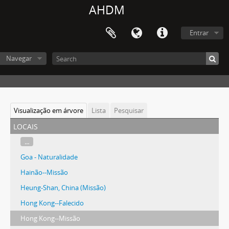
AHDM
Entrar
Navegar
Visualização em árvore
Lista
Pesquisar
locais
...
Goa - Naturalidade
Hainão--Missão
Heung-Shan, China (Missão)
Hong Kong--Falecido
Hong Kong--Missão