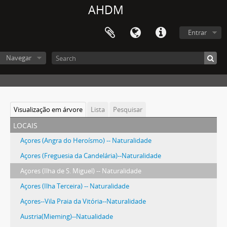
AHDM
Entrar
Navegar
Visualização em árvore
Lista
Pesquisar
locais
Açores (Angra do Heroísmo) -- Naturalidade
Açores (Freguesia da Candelária)--Naturalidade
Açores (Ilha de S. Miguel) -- Naturalidade
Açores (Ilha Terceira) -- Naturalidade
Açores--Vila Praia da Vitória--Naturalidade
Austria(Mieming)--Natualidade