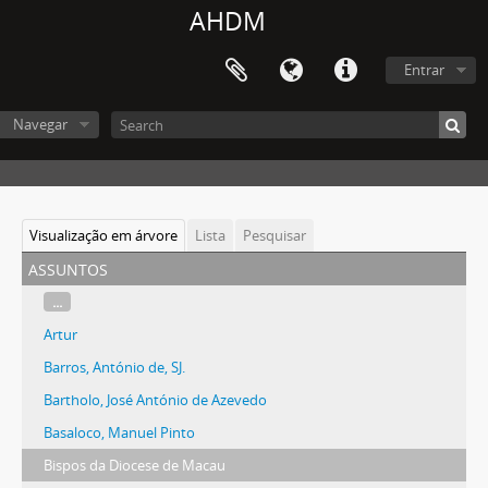
AHDM
Entrar
Navegar
Visualização em árvore
Lista
Pesquisar
assuntos
...
Artur
Barros, António de, SJ.
Bartholo, José António de Azevedo
Basaloco, Manuel Pinto
Bispos da Diocese de Macau