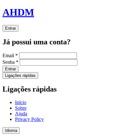
AHDM
Entrar
Já possui uma conta?
Email
*
Senha
*
Entrar
Ligações rápidas
Ligações rápidas
Início
Sobre
Ajuda
Privacy Policy
Idioma