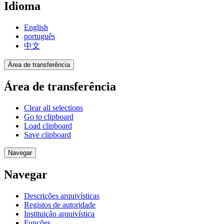
Idioma
English
português
中文
Área de transferência
Área de transferência
Clear all selections
Go to clipboard
Load clipboard
Save clipboard
Navegar
Navegar
Descrições arquivísticas
Registos de autoridade
Instituição arquivística
Funções