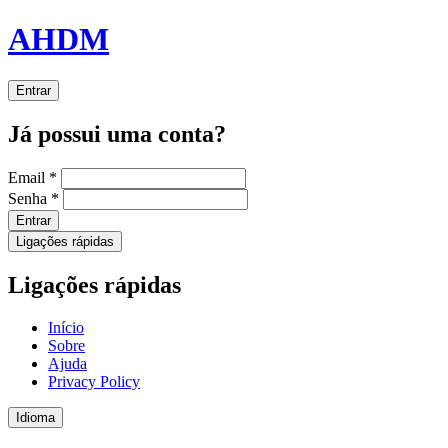
AHDM
Entrar
Já possui uma conta?
Email
*
Senha
*
Entrar
Ligações rápidas
Ligações rápidas
Início
Sobre
Ajuda
Privacy Policy
Idioma