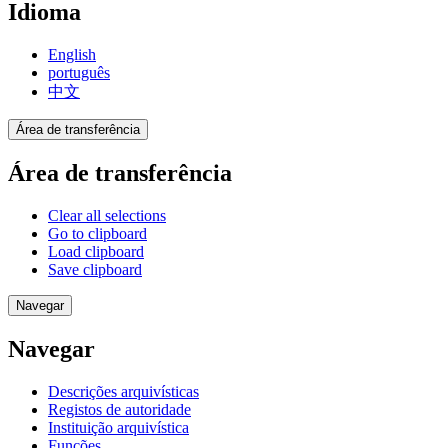
Idioma
English
português
中文
Área de transferência
Área de transferência
Clear all selections
Go to clipboard
Load clipboard
Save clipboard
Navegar
Navegar
Descrições arquivísticas
Registos de autoridade
Instituição arquivística
Funções