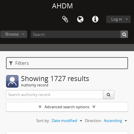
AHDM
Log in
Browse
Filters
Showing 1727 results
Authority record
Advanced search options
Sort by:
Date modified
Direction:
Ascending